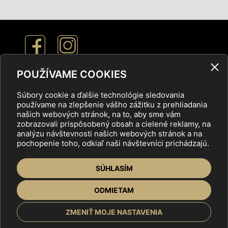
POUŽÍVAME COOKIES
Nastavenie cookies
Súbory cookie a ďalšie technológie sledovania
používame na zlepšenie vášho zážitku z prehliadania
Ochrana osobných údajov
našich webových stránok, na to, aby sme vám
zobrazovali prispôsobený obsah a cielené reklamy, na
analýzu návštevnosti našich webových stránok a na
pochopenie toho, odkiaľ naši návštevníci prichádzajú.
ÚVOD
VYSTAVOVATELIA
NÁVŠTEVNÍCI
SÚHLASÍM
PONUKY
O NÁS
GALÉRIA
KONTAKT
ODMIETAM
ZMENIŤ MOJE NASTAVENIA
Copyright © 2025 Veľtrh nehnuteľností,
tvorba web stránok
by ABCDesign