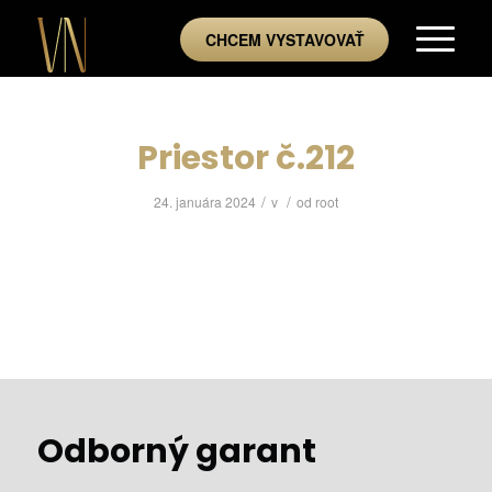
CHCEM VYSTAVOVAŤ
Priestor č.212
/
/
24. januára 2024
v
od
root
Odborný garant