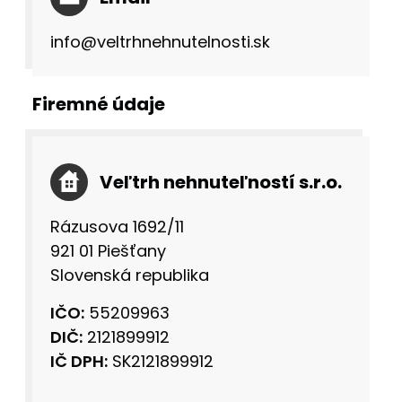
info@veltrhnehnutelnosti.sk
Firemné údaje
Veľtrh nehnuteľností s.r.o.
Rázusova 1692/11
921 01 Piešťany
Slovenská republika
IČO:
55209963
DIČ:
2121899912
IČ DPH:
SK2121899912