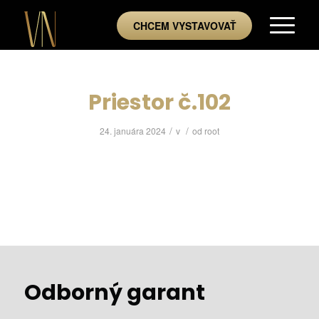
CHCEM VYSTAVOVAŤ
Priestor č.102
/
/
24. januára 2024
v
od
root
Odborný garant