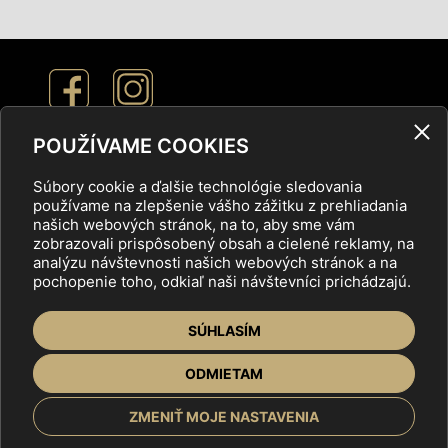
POUŽÍVAME COOKIES
Nastavenie cookies
Súbory cookie a ďalšie technológie sledovania
používame na zlepšenie vášho zážitku z prehliadania
Ochrana osobných údajov
našich webových stránok, na to, aby sme vám
zobrazovali prispôsobený obsah a cielené reklamy, na
analýzu návštevnosti našich webových stránok a na
pochopenie toho, odkiaľ naši návštevníci prichádzajú.
ÚVOD
VYSTAVOVATELIA
NÁVŠTEVNÍCI
SÚHLASÍM
PONUKY
O NÁS
GALÉRIA
KONTAKT
ODMIETAM
ZMENIŤ MOJE NASTAVENIA
Copyright © 2025 Veľtrh nehnuteľností,
tvorba web stránok
by ABCDesign