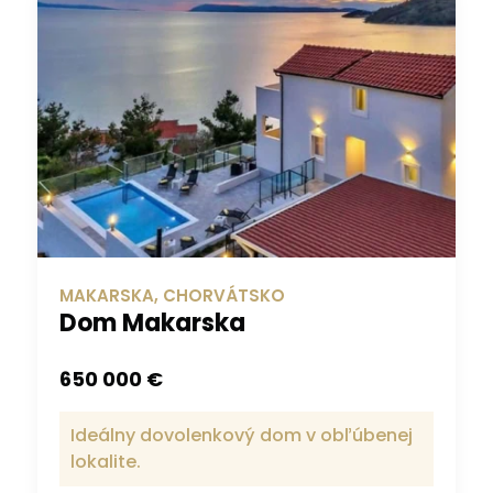
MAKARSKA, CHORVÁTSKO
Dom Makarska
650 000 €
Ideálny dovolenkový dom v obľúbenej
lokalite.