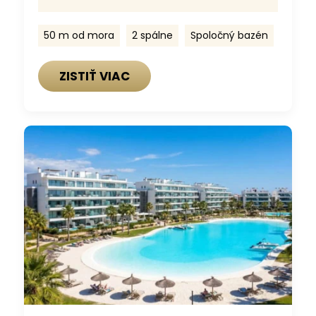
50 m od mora
2 spálne
Spoločný bazén
ZISTIŤ VIAC