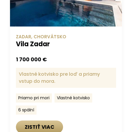
ZADAR, CHORVÁTSKO
Vila Zadar
1 700 000 €
Vlastné kotvisko pre loď a priamy
vstup do mora.
Priamo pri mori
Vlastné kotvisko
6 spální
ZISTIŤ VIAC