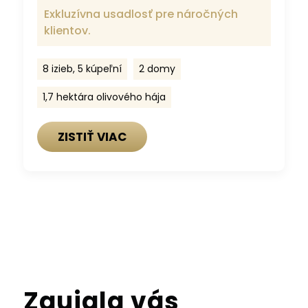
Exkluzívna usadlosť pre náročných
klientov.
8 izieb, 5 kúpeľní
2 domy
1,7 hektára olivového hája
ZISTIŤ VIAC
Zaujala vás