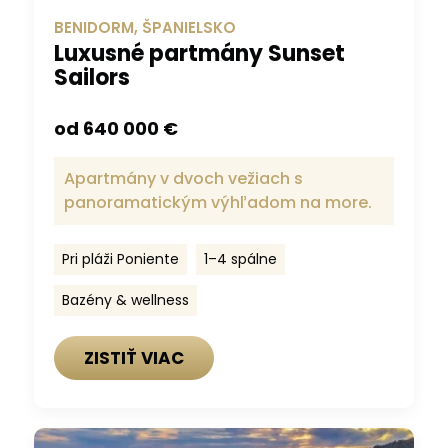
BENIDORM, ŠPANIELSKO
Luxusné partmány Sunset
Sailors
od 640 000 €
Apartmány v dvoch vežiach s
panoramatickým výhľadom na more.
Pri pláži Poniente
1–4 spálne
Bazény & wellness
ZISTIŤ VIAC