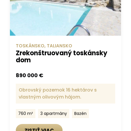
TOSKÁNSKO, TALIANSKO
Zrekonštruovaný toskánsky
dom
890 000 €
Obrovský pozemok 16 hektárov s
vlastným olivovým hájom.
760 m²
3 apartmány
Bazén
ZISTIŤ VIAC