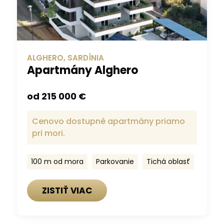
ALGHERO, SARDÍNIA
Apartmány Alghero
od 215 000 €
Cenovo dostupné apartmány priamo
pri mori.
100 m od mora
Parkovanie
Tichá oblasť
ZISTIŤ VIAC