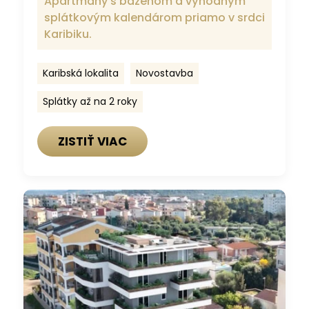
Apartmány s bazénom a výhodným
splátkovým kalendárom priamo v srdci
Karibiku.
Karibská lokalita
Novostavba
Splátky až na 2 roky
ZISTIŤ VIAC