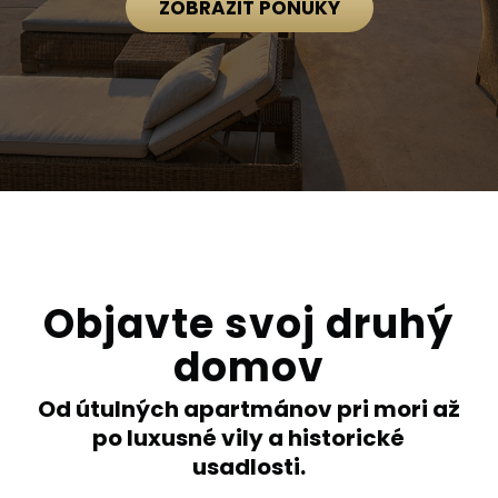
ZOBRAZIŤ PONUKY
Objavte svoj druhý
domov
Od útulných apartmánov pri mori až
po luxusné vily a historické
usadlosti.