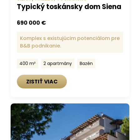
Typický toskánsky dom Siena
690 000 €
Komplex s existujúcim potenciálom pre
B&B podnikanie.
400 m²
2 apartmány
Bazén
ZISTIŤ VIAC