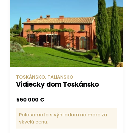
TOSKÁNSKO, TALIANSKO
Vidiecky dom Toskánsko
550 000 €
Polosamota s výhľadom na more za
skvelú cenu.